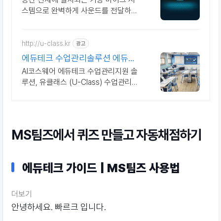
스템으로 완벽하게 사운드를 전달하는
스피커바 팀즈, 줌 회의와 완벽한 연동
으로 새로운 오디오 환경을 만들어보세
요.
http://u-class.kr
광고
에듀테크 수업관리솔루션 에듀테
크 수업관리솔루션
AI코스웨어 에듀테크 수업관리지원 솔
루션, 유클래스 (U-Class) 수업관리지
원 솔루션 유클래스 (U-Class)
MS팀즈에서 퀴즈 만들고 자동채점하기
에듀테크 가이드 | MS팀즈 사용법
더보기
안녕하세요. 빠르크 입니다.