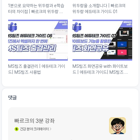
1분으로 요약하는 위두랑과 e학습
위두랑을 소개합니다 | 빠르크의
터의 차이점 | 빠르크의 위두랑 에
위두랑 에듀테크 가이드 01
듀테크 가이드 02
MS팀즈 출결관리 | 에듀테크 가이
MS팀즈 화면공유 with 화이트보
드| MS팀즈 사용법
드 | 에듀테크 가이드| MS팀즈 사
용법
댓글
빠르크의 3분 강좌
건강
분야 크리에이터