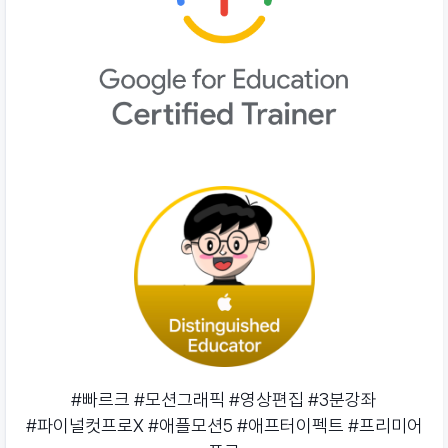
#빠르크 #모션그래픽 #영상편집 #3분강좌
#파이널컷프로X #애플모션5 #애프터이펙트 #프리미어