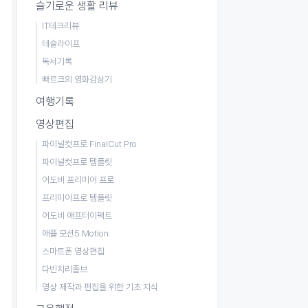
슬기로운 생활 리뷰
IT테크리뷰
테슬라이프
독서기록
빠르크의 영화감상기
여행기록
영상편집
파이널컷프로 FinalCut Pro
파이널컷프로 템플릿
어도비 프리미어 프로
프리미어프로 템플릿
어도비 애프터이펙트
애플 모션5 Motion
스마트폰 영상편집
다빈치리졸브
영상 제작과 편집을 위한 기초 지식