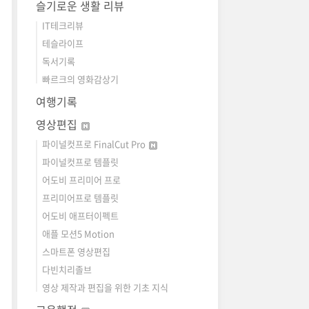
슬기로운 생활 리뷰
IT테크리뷰
테슬라이프
독서기록
빠르크의 영화감상기
여행기록
영상편집
파이널컷프로 FinalCut Pro
파이널컷프로 템플릿
어도비 프리미어 프로
프리미어프로 템플릿
어도비 애프터이펙트
애플 모션5 Motion
스마트폰 영상편집
다빈치리졸브
영상 제작과 편집을 위한 기초 지식