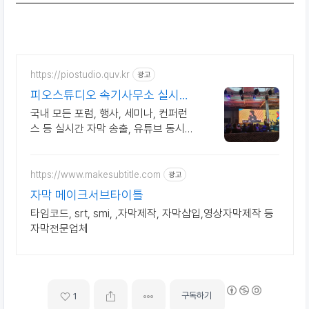
https://piostudio.quv.kr
광고
피오스튜디오 속기사무소 실시간
자막송출 전문업체
국내 모든 포럼, 행사, 세미나, 컨퍼런
스 등 실시간 자막 송출, 유튜브 동시송
출 속기사 2인 지원 시간당 150,000
원부터
https://www.makesubtitle.com
광고
자막 메이크서브타이틀
타임코드, srt, smi, ,자막제작, 자막삽입,영상자막제작 등
자막전문업체
구독하기
1