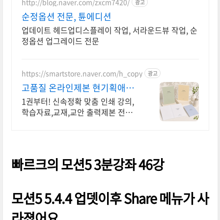
http://blog.naver.com/zxcm7420/
광고
순정옵션 전문, 튠에디션
업데이트 헤드업디스플레이 작업, 서라운드뷰 작업, 순
정옵션 업그레이드 전문
https://smartstore.naver.com/h_copy
광고
고품질 온라인제본 현기획애드
당일발송! 단1권부터! 출발
1권부터! 신속정확 맞춤 인쇄 강의,
학습자료,교재,교안 출력제본 전문
당일출고
빠르크의 모션5 3분강좌 46강
모션5 5.4.4 업뎃이후 Share 메뉴가 사
라졌어요