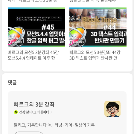
48강
는 마커 | 마커 추가하고 수정하
기 | 템플릿 길이와 상관없이 일
정한 속도 유지하기
빠르크의 모션5 3분강좌 45강
빠르크의 모션5 3분강좌 44강
모션5.4.4 업데이트 이후 한글
3D 텍스트 입력과 반사판 만들
입력 버그 및 해결 방법
기
댓글
빠르크의 3분 강좌
건강
분야 크리에이터
달리고, 기록합니다 🏃 | 러닝·기어·일상의 기록