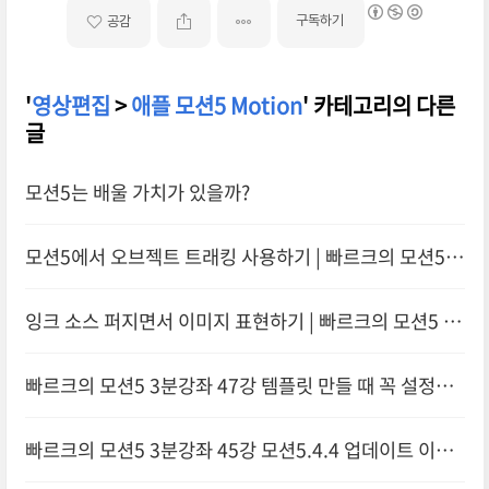
구독하기
공감
'
영상편집
>
애플 모션5 Motion
' 카테고리의 다른
글
모션5는 배울 가치가 있을까?
모션5에서 오브젝트 트래킹 사용하기 | 빠르크의 모션5 3
분강좌 49강
잉크 소스 퍼지면서 이미지 표현하기 | 빠르크의 모션5 3
분 강좌 48강
빠르크의 모션5 3분강좌 47강 템플릿 만들 때 꼭 설정해
야 하는 마커 | 마커 추가하고 수정하기 | 템플릿 길이와 상
빠르크의 모션5 3분강좌 45강 모션5.4.4 업데이트 이후
관없이 일정한 속도 유지하기