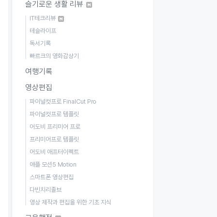
슬기로운 생활 리뷰
IT테크리뷰
테슬라이프
독서기록
빠르크의 영화감상기
여행기록
영상편집
파이널컷프로 FinalCut Pro
파이널컷프로 템플릿
어도비 프리미어 프로
프리미어프로 템플릿
어도비 애프터이펙트
애플 모션5 Motion
스마트폰 영상편집
다빈치리졸브
영상 제작과 편집을 위한 기초 지식