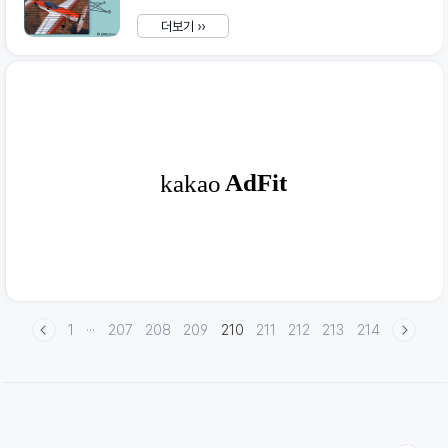
다. 해상도나 방송 방식을 표시하는 사양 뒤에 저렇게
숫자 뒤에 알파벳 i 또는 p가 붙는 것을 많이 볼 수 있습
더보기 ››
니다. 이 때 i는 인터레이스드(interlaced, 이리저리 뒤
섞인/엇갈린) 의 약자로 쓰이고, p는 프로그레시브
(progressive, 연속하는/진보하는) 의 약자로 쓰입니
다. 인터레이스된 하나의 프레임(그림 한 장)은 두 개의
필드로 이루어져 있음을 그림을 통해 알 수 있습니다.
왼쪽 상단에서는 A라인, 오른쪽 상단은 B라인으로 각
각 같은 비행기이지만 다른 부분을 나타내고 있음을 자
세히 보면 확인할 수 있습니다. 이렇게 두 개의 ..
1
···
207
208
209
210
211
212
213
214