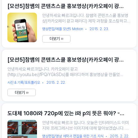
보다, 동작이 붙기 때문에 훨씬 보기 좋아보이는 효과
[모션5]참쌤의 콘텐츠스쿨 홍보영상(카카오페이 광고 패러디) 제작과정
가 있습니다.
안녕하세요 빠르크입니다. 참쌤의 콘텐츠스쿨 홍보영
상(카카오페이 광고 패러디) 제작 과정을 포스팅하고자
합니다. #1 우선 모션5에서 새로운 프로젝트를 생성합
영상편집/애플 모션5 Motion
2015. 2. 23.
니다. 중앙에서 모션 프로젝트 선택 후 프리셋은
broadcast HD 720, 프레임 레이트는 59.54fps, 길
더보기 ››
이(duration)는 20초로 만들어줍니다. #2 배경 만들
어주기 배경을 만들어주는 방법은 다양한 방법이 있으
나 저는 그래디언트를 넣어주면서 만드는 방법이 좋더
[모션5]참쌤의 콘텐츠스쿨 홍보영상(카카오페이 광고 패러디)
라구요. 일단 왼쪽 상단 라이브러리(Library) - 제네레
이터 (Generator) - 그래디언트 (Gradient)를 생성해
안녕하세요 빠르크입니다. 카카오페이 광고
줍니다. 처음 초기값은 하얀색 상단에 파란색 하단일거
(http://youtu.be/jfPQiYGkSDs)를 패러디하여 홍보영상을 만들었습
예요. 색을 수정해야겠죠? 색을 수정하는 방법은
니다. 일단 이 영상에서 주요한 소스는 핸드폰을 들고 있는 손 입니다. 실
Gradient를 선택한 후 왼쪽 상단에 가시면 I..
사진 & 기록/포트폴리오
2015. 2. 22.
제 제가 폰을 들고 찍은 사진으로 합성작업을 해볼려고 했으나, 잘 안되
더라구요. 거기서 시간 많이 까먹었지. 그래서 구글링으로 폰을 들고 있는
더보기 ››
손 사진을 구했습니다. (구글에서 iphone with hand로 이미지검색) 제
작과정이 궁금하시다면 다음 글로 클
릭!http://parkpic.tistory.com/96
도대체 1080i와 720p에 있는 i와 p의 뜻은 뭐야? - 인터레이스드(Interlaced image)와 프로그레시브(Progressive image)
안녕하세요 빠르크 입니다. 오늘은 인터레이스드 이미
지와 프레그레시브 이미지에 대해 알아보겠습니다. 흔
히 720p, 1080i 에서 보는 p와 i에 관한 이야기입니
영상편집/영상 제작과 편집을 위한 기초 지식
2015. 2. 22.