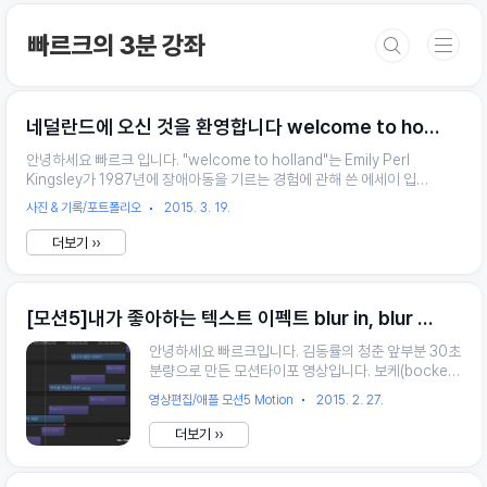
본문 바로가기
빠르크의 3분 강좌
네덜란드에 오신 것을 환영합니다 welcome to holland
안녕하세요 빠르크 입니다. "welcome to holland"는 Emily Perl
Kingsley가 1987년에 장애아동을 기르는 경험에 관해 쓴 에세이 입니
다. 에세이 속 내용은 이탈리아로 여행을 가려 했던 화자가 네덜란드에 도
사진 & 기록/포트폴리오
2015. 3. 19.
착하게 되면서 겪는 좌절, 그리고 극복이 주 내용입니다. 이탈리아가 상
징하는 메타포는 일반적인 아동이라면 네덜란드는 관심이 필요한 장애아
더보기 ››
동을 상징합니다. 하지만 단지 장소가 '다를'뿐 입니다. 네덜란드도 그 나
름의 정취와 풍경, 아름다움을 간직하고 있지요. 만약 이탈리아에 도착하
지 못한 그 아픔으로 남은 여생을 보낸다면 네덜란드의 아름다움을 느껴
[모션5]내가 좋아하는 텍스트 이펙트 blur in, blur out, 그리고 스케일 키우기 - 김동률의 청춘 모션 타이포를 중심으로
보지 못할 것이란 내용으로 에세이 내용은 끝이 납니다. 장애아동을 기르
는 경험과 이해의 폭을 넓혀주는 좋은 에세이의 그 내용을 영상으..
안녕하세요 빠르크입니다. 김동률의 청춘 앞부분 30초
분량으로 만든 모션타이포 영상입니다. 보케(bocke)
를 일단 깔아주고, 노래 가사에 맞는 텍스트에 blur in,
영상편집/애플 모션5 Motion
2015. 2. 27.
blur out 이펙트를 적용하였습니다. 저는 일단 최대한
이 두 이펙트의 in과 out이 맞물리도록 배치를 하였습
더보기 ››
니다. 그리고 scale을 100%에서 120이나 130 정도
로 커지게 하였어요. 그러면 단순히 글씨가 제시되는 것